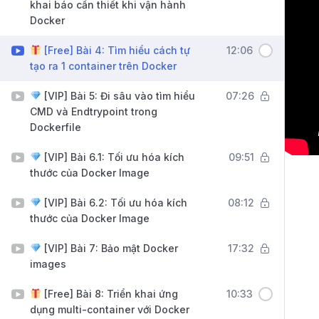
khai báo cần thiết khi vận hành
Docker
[Free] Bài 4: Tìm hiểu cách tự
12:06
tạo ra 1 container trên Docker
[VIP] Bài 5: Đi sâu vào tìm hiểu
07:26
CMD và Endtrypoint trong
Dockerfile
[VIP] Bài 6.1: Tối ưu hóa kích
09:51
thước của Docker Image
[VIP] Bài 6.2: Tối ưu hóa kích
08:12
thước của Docker Image
[VIP] Bài 7: Bảo mật Docker
17:32
images
[Free] Bài 8: Triển khai ứng
10:33
dụng multi-container với Docker