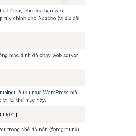
he từ máy chủ của bạn vào
ập tùy chỉnh cho Apache (ví dụ: cài
cổng mặc định để chạy web server
ontainer là thư mục WordPress mà
c thi từ thư mục này.
OUND"]
er trong chế độ nền (foreground),