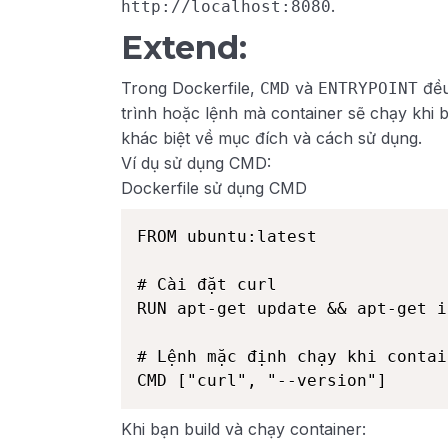
.
http://localhost:8080
Extend:
Trong Dockerfile,
và
đều
CMD
ENTRYPOINT
trình hoặc lệnh mà container sẽ chạy khi 
khác biệt về mục đích và cách sử dụng.
Ví dụ sử dụng CMD:
Dockerfile sử dụng CMD
FROM ubuntu:latest

# Cài đặt curl

RUN apt-get update && apt-get i
# Lệnh mặc định chạy khi contai
Khi bạn build và chạy container: