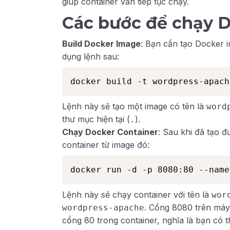
giúp container vẫn tiếp tục chạy.
Các bước để chạy D
Build Docker Image
: Bạn cần tạo Docker 
dụng lệnh sau:
docker build -t wordpress-apach
Lệnh này sẽ tạo một image có tên là
word
thư mục hiện tại (
).
.
Chạy Docker Container
: Sau khi đã tạo 
container từ image đó:
docker run -d -p 8080:80 --name
Lệnh này sẽ chạy container với tên là
wor
. Cổng 8080 trên máy
wordpress-apache
cổng 80 trong container, nghĩa là bạn có 