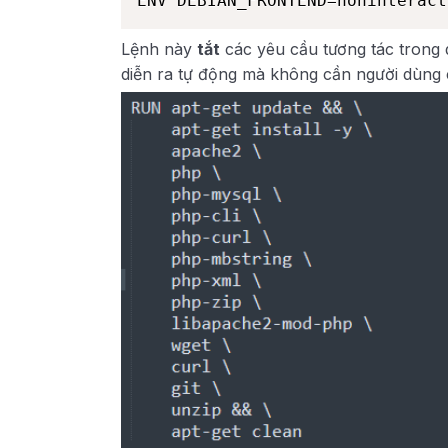
ENV DEBIAN_FRONTEND=noninteract
Lệnh này
tắt
các yêu cầu tương tác trong q
diễn ra tự động mà không cần người dùng 