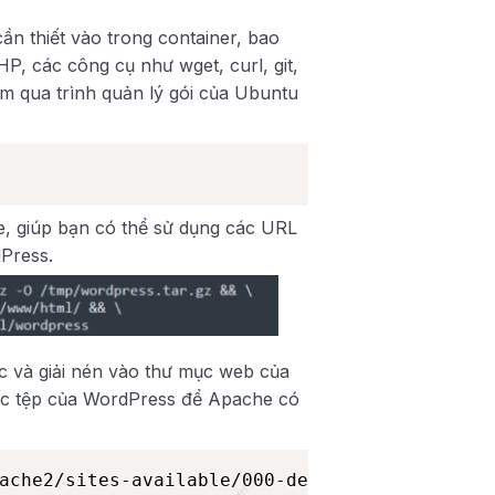
ần thiết vào trong container, bao
, các công cụ như wget, curl, git,
m qua trình quản lý gói của Ubuntu
, giúp bạn có thể sử dụng các URL
dPress.
c và giải nén vào thư mục web của
ác tệp của WordPress để Apache có
ache2/sites-available/000-default.conf:
User: