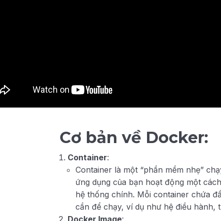
Cơ bản về Docker:
Container
:
Container là một “phần mềm nhẹ” chạy 
ứng dụng của bạn hoạt động một các
hệ thống chính. Mỗi container chứa đ
cần để chạy, ví dụ như hệ điều hành, 
Docker Image
: