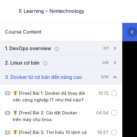
Skip
E Learning – Nimtechnology
to
content
Course Content
1. DevOps overview
0/1
2. Linux cơ bản
0/8
3. Docker từ cơ bản đến nâng cao
0/10
[Free] Bài 1: Docker đã thay đổi
10:13
nền công nghiệp IT như thế nào?
[Free] Bài 2: Cài đặt Docker
04:54
trên máy chủ linux.
[Free] Bài 3: Tìm hiểu 10 lệnh và
19:27